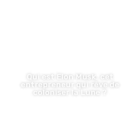
LA TRIBUNE DE LA COM
Inspiration
Innovation
Economie
Entreprise
Santé
Tribune
Qui est Elon Musk, cet
entrepreneur qui rêve de
coloniser la Lune ?
Olivier
·
10 octobre 2022