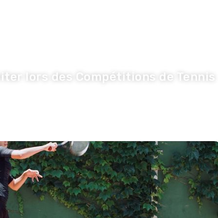
nnovation
Economie
Entreprise
S
iter lors des Compétitions de Tennis
Olivier
·
3 juin 2026