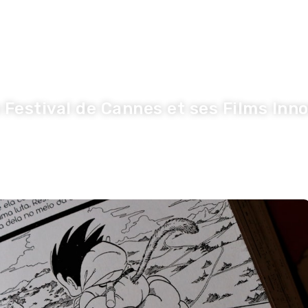
nnovation
Economie
Entreprise
S
Festival de Cannes et ses Films Inn
Olivier
·
18 mai 2026