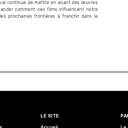
tival continue de mettre en avant des œuvres
mander comment ces films influencent notre
les prochaines frontières à franchir dans le
LE SITE
PA
s
Accueil
Le