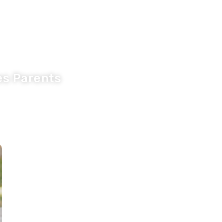
anté
Tribune
es Parents