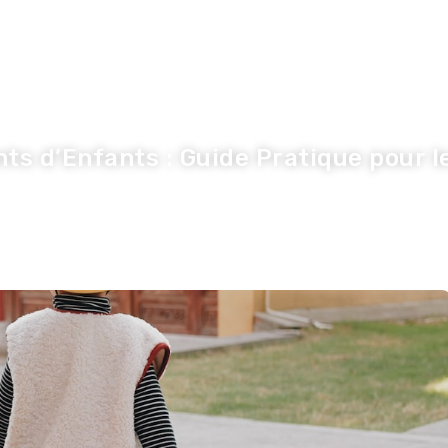
nnovation
Economie
Entreprise
S
s d’Enfants : Guide Pratique pour l
Olivier
·
4 juin 2026