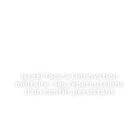
LA TRIBUNE DE LA COM
Inspiration
Innovation
Economie
Entreprise
Santé
Tribune
Israël face à l’innovation
militaire : les répercussions
d’un conflit persistant
Olivier
·
8 juin 2026