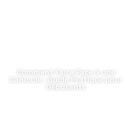
LA TRIBUNE DE LA COM
Inspiration
Innovation
Economie
Entreprise
Santé
Tribune
Comment Faire Face à une
Canicule : Guide Pratique pour
Débutants
Olivier
·
23 juin 2026