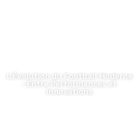
LA TRIBUNE DE LA COM
Inspiration
Innovation
Economie
Entreprise
Santé
Tribune
L’Évolution du Football Moderne
: Entre Performances et
Innovations
Olivier
·
23 juin 2026