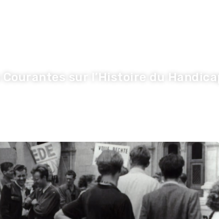
nnovation
Economie
Entreprise
S
s Courantes sur l’Histoire du Handica
Olivier
·
13 juin 2026