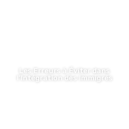
LA TRIBUNE DE LA COM
Inspiration
Innovation
Economie
Entreprise
Santé
Tribune
Les Erreurs à Éviter dans
l’Intégration des Immigrés
Olivier
·
20 mai 2026