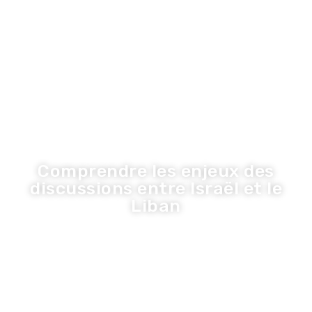
LA TRIBUNE DE LA COM
Inspiration
Innovation
Economie
Entreprise
Santé
Tribune
Comprendre les enjeux des
discussions entre Israël et le
Liban
Olivier
·
7 mai 2026