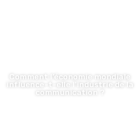
LA TRIBUNE DE LA COM
Inspiration
Innovation
Economie
Entreprise
Santé
Tribune
Comment l’économie mondiale
influence-t-elle l’industrie de la
communication ?
Olivier
·
7 juillet 2023